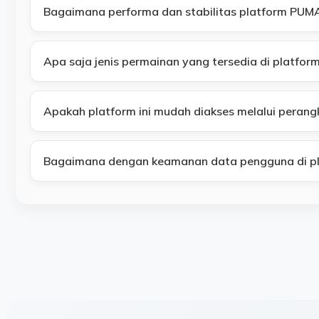
Bagaimana performa dan stabilitas platform PUM
Apa saja jenis permainan yang tersedia di platform 
Apakah platform ini mudah diakses melalui perang
Bagaimana dengan keamanan data pengguna di pla