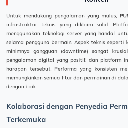
Untuk mendukung pengalaman yang mulus,
PU
infrastruktur teknis yang diklaim solid. Platf
menggunakan teknologi server yang handal unt
selama pengguna bermain. Aspek teknis seperti 
minimnya gangguan (downtime) sangat krusia
pengalaman digital yang positif, dan platform 
harapan tersebut. Performa yang konsisten me
memungkinkan semua fitur dan permainan di dal
dengan baik.
Kolaborasi dengan Penyedia Per
Terkemuka