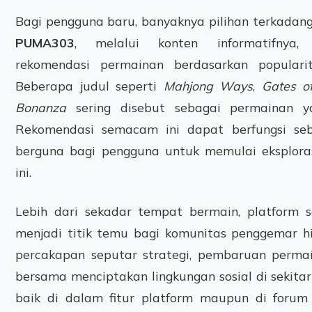
Bagi pengguna baru, banyaknya pilihan terkadan
PUMA303
, melalui konten informatifnya,
rekomendasi permainan berdasarkan popularit
Beberapa judul seperti
Mahjong Ways
,
Gates o
Bonanza
sering disebut sebagai permainan ya
Rekomendasi semacam ini dapat berfungsi seb
berguna bagi pengguna untuk memulai eksplora
ini.
Lebih dari sekadar tempat bermain, platform 
menjadi titik temu bagi komunitas penggemar hi
percakapan seputar strategi, pembaruan perma
bersama menciptakan lingkungan sosial di sekitar p
baik di dalam fitur platform maupun di forum