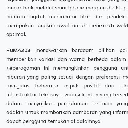
lancar baik melalui smartphone maupun desktop
hiburan digital, memahami fitur dan pendek
merupakan langkah awal untuk menikmati wakt
optimal.
PUMA303
menawarkan beragam pilihan per
memberikan variasi dan warna berbeda dalam
Keberagaman ini memungkinkan pengguna un
hiburan yang paling sesuai dengan preferensi me
mengulas beberapa aspek positif dari pla
infrastruktur teknisnya, variasi konten yang ters
dalam menyajikan pengalaman bermain yang
adalah untuk memberikan gambaran yang inform
dapat pengguna temukan di dalamnya.