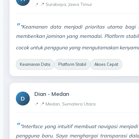
📍 Surabaya, Jawa Timur
"Keamanan data menjadi prioritas utama bag
memberikan jaminan yang memadai. Platform stabil
cocok untuk pengguna yang mengutamakan kenyaman
Keamanan Data
Platform Stabil
Akses Cepat
Dian - Medan
D
📍 Medan, Sumatera Utara
"Interface yang intuitif membuat navigasi menja
pengguna baru. Saya menghargai transparasi dal