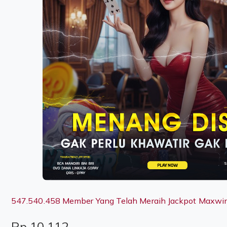
547.540.458 Member Yang Telah Meraih Jackpot Maxwin
Price:
Rp 10.112