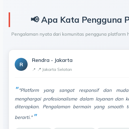
📢 Apa Kata Pengguna
Pengalaman nyata dari komunitas pengguna platform hi
Rendra - Jakarta
R
📍 Jakarta Selatan
"Platform yang sangat responsif dan muda
menghargai profesionalisme dalam layanan dan k
diterapkan. Pengalaman bermain yang smooth t
berarti."